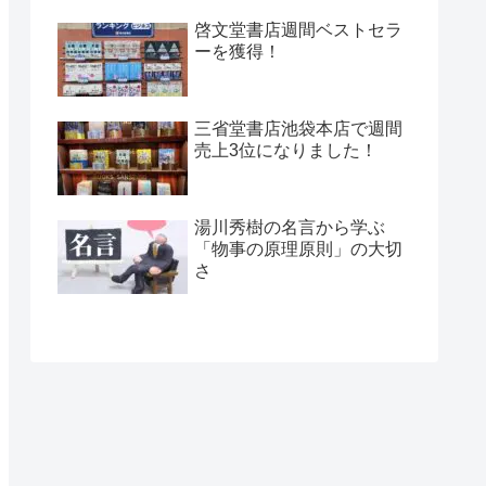
啓文堂書店週間ベストセラ
ーを獲得！
三省堂書店池袋本店で週間
売上3位になりました！
湯川秀樹の名言から学ぶ
「物事の原理原則」の大切
さ