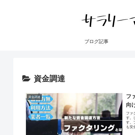
ブログ記事
資金調達
フ
資金調達
向
ファ
す。
す。
も安